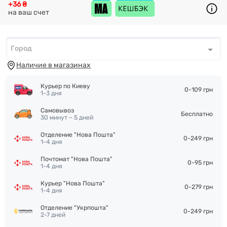
+36 ₴
на ваш счет
Город
Город
*
Наличие в магазинах
Курьер по Киеву
0-109 грн
1-3 дня
Самовывоз
Бесплатно
30 минут – 5 дней
Отделение "Нова Пошта"
0-249 грн
1-4 дня
Почтомат "Нова Пошта"
0-95 грн
1-4 дня
Курьер "Нова Пошта"
0-279 грн
1-4 дня
Отделение "Укрпошта"
0-249 грн
2-7 дней