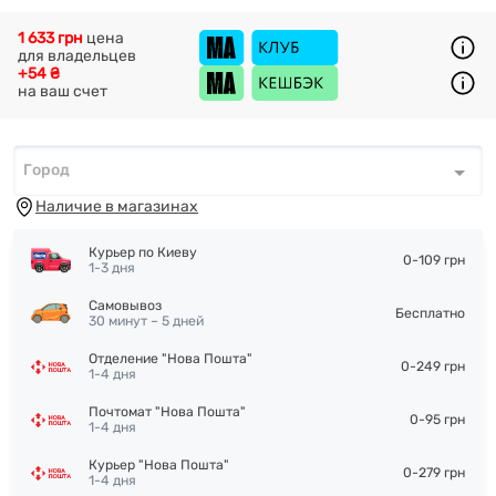
1 633 грн
цена
для владельцев
+54 ₴
на ваш счет
Город
Город
*
Наличие в магазинах
Курьер по Киеву
0-109 грн
1-3 дня
Самовывоз
Бесплатно
30 минут – 5 дней
Отделение "Нова Пошта"
0-249 грн
1-4 дня
Почтомат "Нова Пошта"
0-95 грн
1-4 дня
Курьер "Нова Пошта"
0-279 грн
1-4 дня