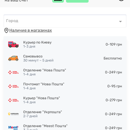
на ваш счет
Город
Город
*
Наличие в магазинах
Курьер по Киеву
0-109 грн
1-3 дня
Самовывоз
Бесплатно
30 минут – 5 дней
Отделение "Нова Пошта"
0-249 грн
1-4 дня
Почтомат "Нова Пошта"
0-95 грн
1-4 дня
Курьер "Нова Пошта"
0-279 грн
1-4 дня
Отделение "Укрпошта"
0-249 грн
2-7 дней
Отделение "Meest Пошта"
0-249 грн