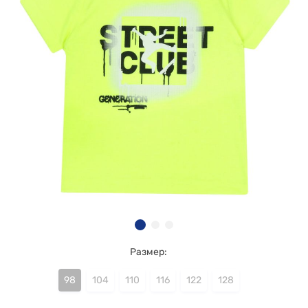
Размер:
98
104
110
116
122
128