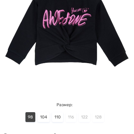
Размер:
98
104
110
116
122
128