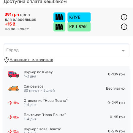
Доступна оплата кешбэком
391 грн
цена
для владельцев
+15 ₴
на ваш счет
Город
Город
*
Наличие в магазинах
Курьер по Киеву
0-109 грн
1-3 дня
Самовывоз
Бесплатно
30 минут – 5 дней
Отделение "Нова Пошта"
0-249 грн
1-4 дня
Почтомат "Нова Пошта"
0-95 грн
1-4 дня
Курьер "Нова Пошта"
0-279 грн