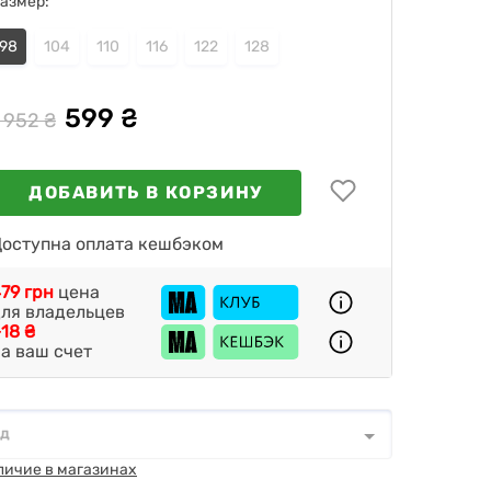
азмер:
98
104
110
116
122
128
599 ₴
 952 ₴
ДОБАВИТЬ В КОРЗИНУ
оступна оплата кешбэком
79 грн
цена
ля владельцев
18 ₴
а ваш счет
од
д
*
личие в магазинах