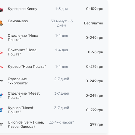
Курьер по Киеву
1-3 дня
0-109 грн
Самовывоз
30 минут – 5
Бесплатно
дней
Отделение "Нова
1-4 дня
0-249 грн
Пошта"
Почтомат "Нова
1-4 дня
0-95 грн
Пошта"
Курьер "Нова Пошта"
1-4 дня
0-279 грн
Отделение
2-7 дней
0-249 грн
"Укрпошта"
Отделение "Meest
3-7 дней
0-249 грн
Пошта"
Курьер "Meest
3-7 дней
0-279 грн
Пошта"
Uklon delivery (Киев,
до 4-х часов*
299 грн
Львов, Одесса)