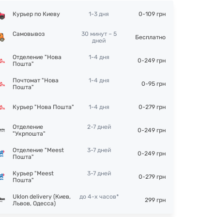
Курьер по Киеву
1-3 дня
0-109 грн
Самовывоз
30 минут – 5
Бесплатно
дней
Отделение "Нова
1-4 дня
0-249 грн
Пошта"
Почтомат "Нова
1-4 дня
0-95 грн
Пошта"
Курьер "Нова Пошта"
1-4 дня
0-279 грн
Отделение
2-7 дней
0-249 грн
"Укрпошта"
Отделение "Meest
3-7 дней
0-249 грн
Пошта"
Курьер "Meest
3-7 дней
0-279 грн
Пошта"
Uklon delivery (Киев,
до 4-х часов*
299 грн
Львов, Одесса)