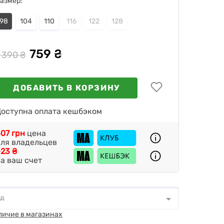
азмер:
98
104
110
116
122
128
759 ₴
 390 ₴
ДОБАВИТЬ В КОРЗИНУ
оступна оплата кешбэком
07 грн
цена
ля владельцев
23 ₴
а ваш счет
од
д
*
личие в магазинах