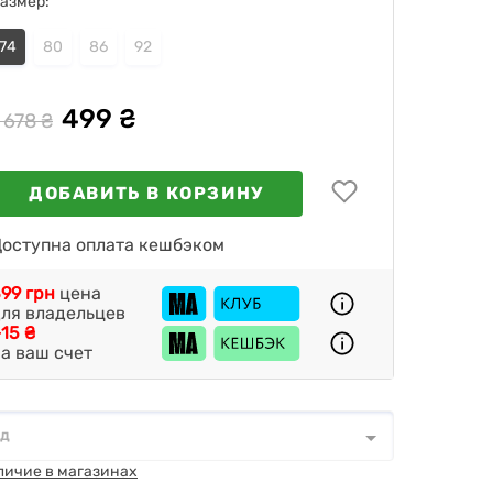
азмер:
74
80
86
92
499 ₴
 678 ₴
ДОБАВИТЬ В КОРЗИНУ
оступна оплата кешбэком
99 грн
цена
ля владельцев
15 ₴
а ваш счет
од
д
*
личие в магазинах