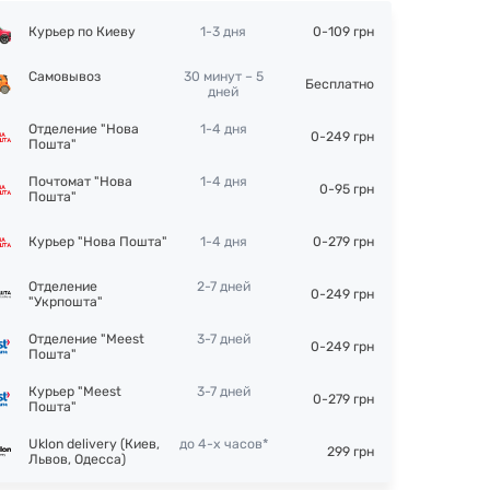
Курьер по Киеву
1-3 дня
0-109 грн
Самовывоз
30 минут – 5
Бесплатно
дней
Отделение "Нова
1-4 дня
0-249 грн
Пошта"
Почтомат "Нова
1-4 дня
0-95 грн
Пошта"
Курьер "Нова Пошта"
1-4 дня
0-279 грн
Отделение
2-7 дней
0-249 грн
"Укрпошта"
Отделение "Meest
3-7 дней
0-249 грн
Пошта"
Курьер "Meest
3-7 дней
0-279 грн
Пошта"
Uklon delivery (Киев,
до 4-х часов*
299 грн
Львов, Одесса)