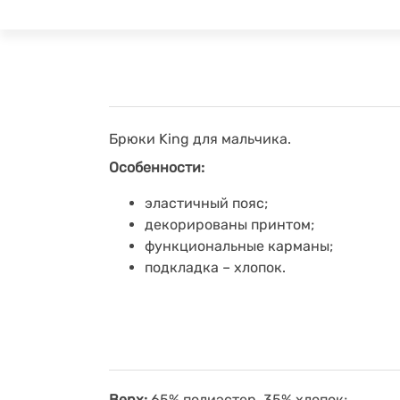
Брюки King для мальчика.
Особенности:
эластичный пояс;
декорированы принтом;
функциональные карманы;
подкладка – хлопок.
Верх:
65% полиэстер, 35% хлопок;