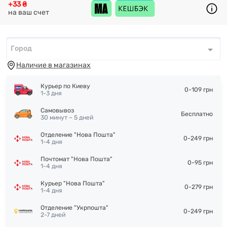
+33 ₴
на ваш счет
Город
Город
*
Наличие в магазинах
Курьер по Киеву
0-109 грн
1-3 дня
Самовывоз
Бесплатно
30 минут – 5 дней
Отделение "Нова Пошта"
0-249 грн
1-4 дня
Почтомат "Нова Пошта"
0-95 грн
1-4 дня
Курьер "Нова Пошта"
0-279 грн
1-4 дня
Отделение "Укрпошта"
0-249 грн
2-7 дней