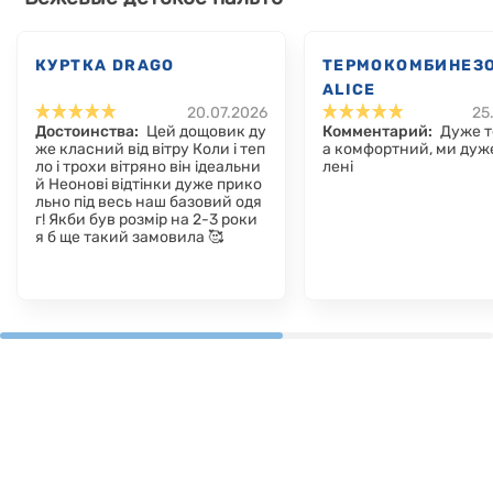
КУРТКА DRAGO
ТЕРМОКОМБИНЕЗ
ALICE
20.07.2026
25
Достоинства:
Цей дощовик ду
Комментарий:
Дуже т
же класний від вітру Коли і теп
а комфортний, ми дуж
ло і трохи вітряно він ідеальни
лені
й Неонові відтінки дуже прико
льно під весь наш базовий одя
г! Якби був розмір на 2-3 роки
я б ще такий замовила 🥰