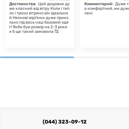
Достоинства:
Цей дощовик ду
Комментарий:
Дуже т
же класний від вітру Коли і теп
а комфортний, ми дуж
ло і трохи вітряно він ідеальни
лені
й Неонові відтінки дуже прико
льно під весь наш базовий одя
г! Якби був розмір на 2-3 роки
я б ще такий замовила 🥰
(044) 323-09-12