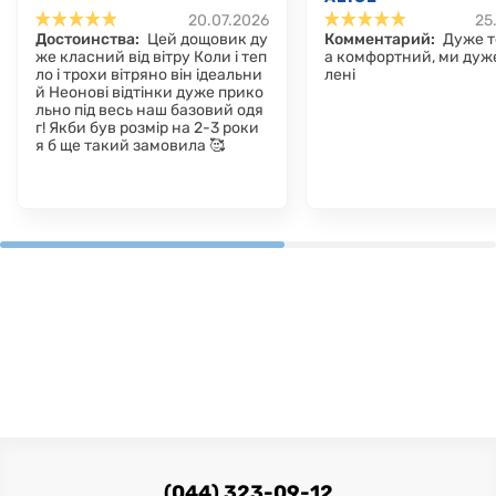
20.07.2026
25
Достоинства:
Цей дощовик ду
Комментарий:
Дуже т
же класний від вітру Коли і теп
а комфортний, ми дуж
ло і трохи вітряно він ідеальни
лені
й Неонові відтінки дуже прико
льно під весь наш базовий одя
г! Якби був розмір на 2-3 роки
я б ще такий замовила 🥰
(044) 323-09-12