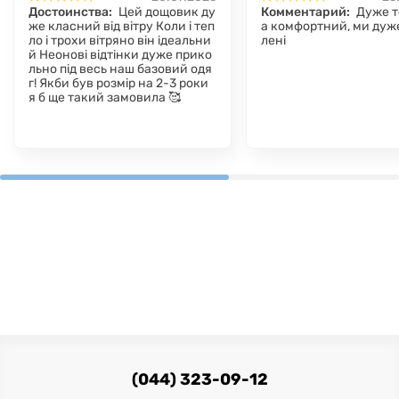
Достоинства:
Цей дощовик ду
Комментарий:
Дуже т
же класний від вітру Коли і теп
а комфортний, ми дуж
ло і трохи вітряно він ідеальни
лені
й Неонові відтінки дуже прико
льно під весь наш базовий одя
г! Якби був розмір на 2-3 роки
я б ще такий замовила 🥰
(044) 323-09-12