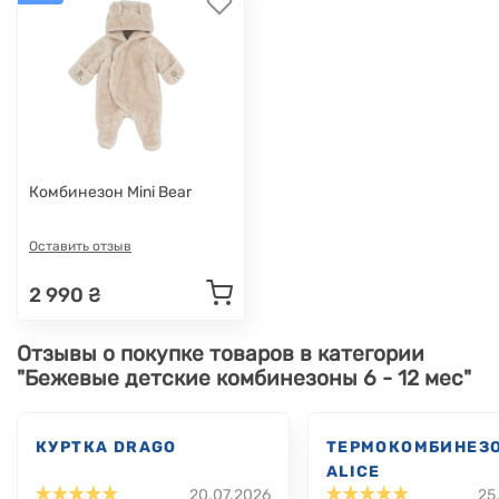
Комбинезон Mini Bear
Оставить отзыв
2 990 ₴
Отзывы о покупке товаров в категории
"Бежевые детские комбинезоны 6 - 12 мес"
КУРТКА DRAGO
ТЕРМОКОМБИНЕЗ
ALICE
20.07.2026
25