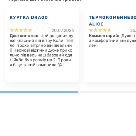
КУРТКА DRAGO
ТЕРМОКОМБИНЕЗ
ALICE
20.07.2026
25
Достоинства:
Цей дощовик ду
Комментарий:
Дуже т
же класний від вітру Коли і теп
а комфортний, ми дуж
ло і трохи вітряно він ідеальни
лені
й Неонові відтінки дуже прико
льно під весь наш базовий одя
г! Якби був розмір на 2-3 роки
я б ще такий замовила 🥰