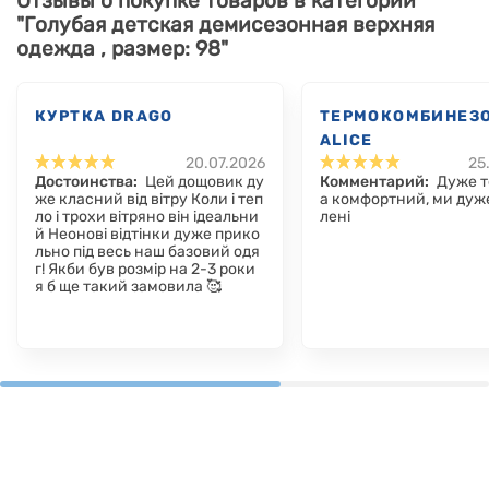
Отзывы о покупке товаров в категории
"Голубая детская демисезонная верхняя
одежда , размер: 98"
КУРТКА DRAGO
ТЕРМОКОМБИНЕЗ
ALICE
20.07.2026
25
Достоинства:
Цей дощовик ду
Комментарий:
Дуже т
же класний від вітру Коли і теп
а комфортний, ми дуж
ло і трохи вітряно він ідеальни
лені
й Неонові відтінки дуже прико
льно під весь наш базовий одя
г! Якби був розмір на 2-3 роки
я б ще такий замовила 🥰