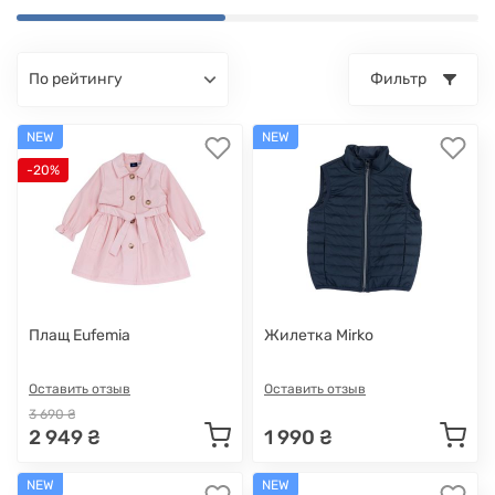
по рейтингу
Фильтр
NEW
NEW
-20%
Плащ Eufemia
Жилетка Mirko
Оставить отзыв
Оставить отзыв
3 690 ₴
2 949 ₴
1 990 ₴
NEW
NEW