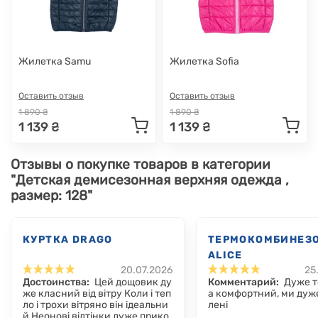
Жилетка Samu
Жилетка Sofia
Оставить отзыв
Оставить отзыв
1 890 ₴
1 890 ₴
1 139 ₴
1 139 ₴
Отзывы о покупке товаров в категории
"Детская демисезонная верхняя одежда ,
размер: 128"
КУРТКА DRAGO
ТЕРМОКОМБИНЕЗ
ALICE
20.07.2026
25
Достоинства:
Цей дощовик ду
Комментарий:
Дуже т
же класний від вітру Коли і теп
а комфортний, ми дуж
ло і трохи вітряно він ідеальни
лені
й Неонові відтінки дуже прико