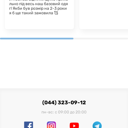
льно під весь наш базовий одя
г! Якби був розмір на 2-3 роки
я б ще такий замовила 🥰
(044) 323-09-12
пн-вс: с 09:00 до 20:00