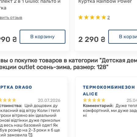
лект 2 в 1 Giulio: пальто и
Куртка Rainbow Power
тка
вить отзыв
2
В корзину
В корз
990 ₴
2 290 ₴
вы о покупке товаров в категории "Детская д
екции outlet осень-зима, размер: 128"
УРТКА DRAGO
ТЕРМОКОМБИНЕЗОН
ALICE
20.07.2026
25.0
стоинства:
Цей дощовик ду
Комментарий:
Дуже тепл
класний від вітру Коли і тепл
комфортний, ми дуже зад
 трохи вітряно він ідеальний
ні
онові відтінки дуже прикольн
ід весь наш базовий одяг! Як
був розмір на 2-3 роки я б ще
кий замовила 🥰