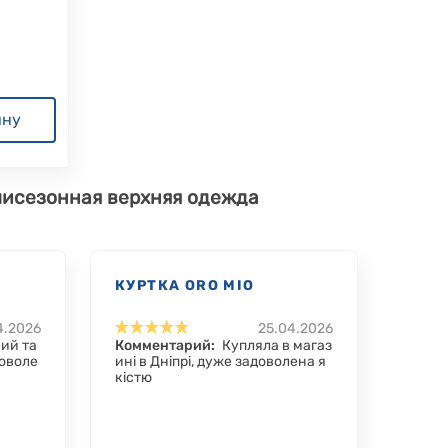
ину
емисезонная верхняя одежда
КУРТКА ORO MIO
4.2026
25.04.2026
ий та
Комментарий:
Купляла в магаз
оволе
ині в Дніпрі, дуже задоволена я
кістю