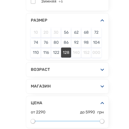
Зимняя
+6
РАЗМЕР
10
20
30
56
62
68
72
74
76
80
86
92
98
104
110
116
122
128
140
152
000
ВОЗРАСТ
МАГАЗИН
ЦЕНА
от
2290
до
5990
грн