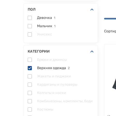
ПОЛ
Девочка
1
Мальчик
1
Сортир
Унисекс
КАТЕГОРИИ
Брюки и джинсы
Верхняя одежда
2
Жакеты и пиджаки
Кардиганы и пуловеры
Колготы и носки
Комбинезоны, комплекты, боди
Костюмы