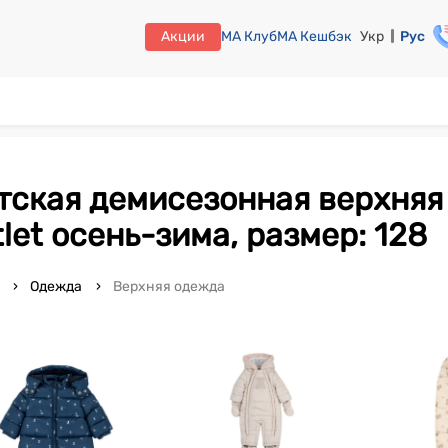
Акции
МА Клуб
МА Кешбэк
Укр
Рус
tlet осень-зима, размер: 128
o
Одежда
Верхняя одежда