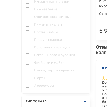
Комп
Купальники и плавки
кур
Нижнее белье
Оста
Очки солнцезащитные
Пижамы и халаты
5 
Платья и юбки
Пледы и пеленки
Отзы
Полотенца и накидки
колл
Регланы, поло и рубашки
Футболки и майки
К
Шапки, шарфы, перчатки
Шорты
До
Аксессуары
же 
о і
Не
о п
ТИП ТОВАРА
би 
та