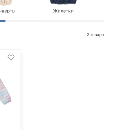
нверты
Жилетки
Плащи
2 товара