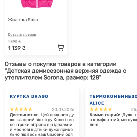
Жилетка Sofia
Оставить отзыв
1 890 ₴
1 139 ₴
Отзывы о покупке товаров в категории
"Детская демисезонная верхняя одежда с
утеплителем Sorona, размер: 128"
КУРТКА DRAGO
ТЕРМОКОМБИНЕЗ
ALICE
20.07.2026
25
Достоинства:
Цей дощовик ду
Комментарий:
Дуже т
же класний від вітру Коли і теп
а комфортний, ми дуж
ло і трохи вітряно він ідеальни
лені
й Неонові відтінки дуже прико
льно під весь наш базовий одя