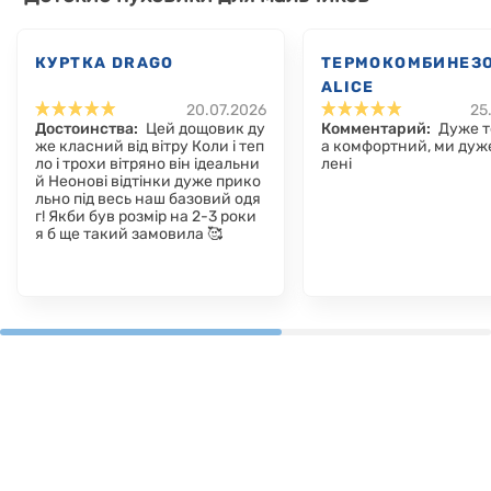
КУРТКА DRAGO
ТЕРМОКОМБИНЕЗ
ALICE
20.07.2026
25
Достоинства:
Цей дощовик ду
Комментарий:
Дуже т
же класний від вітру Коли і теп
а комфортний, ми дуж
ло і трохи вітряно він ідеальни
лені
й Неонові відтінки дуже прико
льно під весь наш базовий одя
г! Якби був розмір на 2-3 роки
я б ще такий замовила 🥰