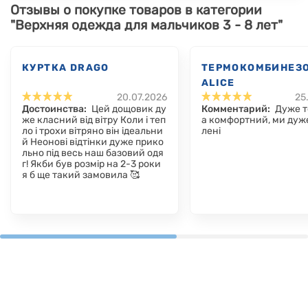
Отзывы о покупке товаров в категории
"Верхняя одежда для мальчиков 3 - 8 лет"
КУРТКА DRAGO
ТЕРМОКОМБИНЕЗ
ALICE
20.07.2026
25
Достоинства:
Цей дощовик ду
Комментарий:
Дуже т
же класний від вітру Коли і теп
а комфортний, ми дуж
ло і трохи вітряно він ідеальни
лені
й Неонові відтінки дуже прико
льно під весь наш базовий одя
г! Якби був розмір на 2-3 роки
я б ще такий замовила 🥰