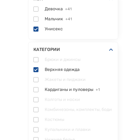
Девочка
+41
Мальчик
+41
Унисекс
КАТЕГОРИИ
Брюки и джинсы
Верхняя одежда
Жакеты и пиджаки
Кардиганы и пуловеры
+1
Колготы и носки
Комбинезоны, комплекты, боди
Костюмы
Купальники и плавки
Нижнее белье