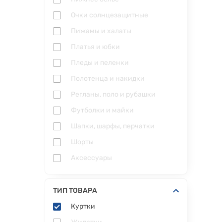
Очки солнцезащитные
Пижамы и халаты
Платья и юбки
Пледы и пеленки
Полотенца и накидки
Регланы, поло и рубашки
Футболки и майки
Шапки, шарфы, перчатки
Шорты
Аксессуары
ТИП ТОВАРА
Куртки