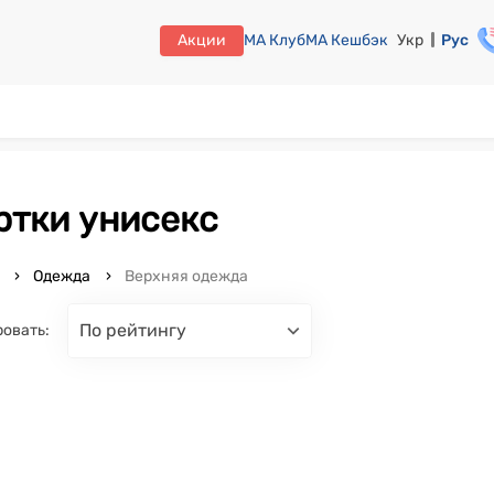
Акции
МА Клуб
МА Кешбэк
Укр
Рус
уртки унисекс
o
Одежда
Верхняя одежда
по рейтингу
овать: