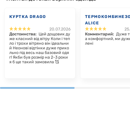
КУРТКА DRAGO
ТЕРМОКОМБИНЕЗ
ALICE
20.07.2026
25
Достоинства:
Цей дощовик ду
Комментарий:
Дуже т
же класний від вітру Коли і теп
а комфортний, ми дуж
ло і трохи вітряно він ідеальни
лені
й Неонові відтінки дуже прико
льно під весь наш базовий одя
г! Якби був розмір на 2-3 роки
я б ще такий замовила 🥰