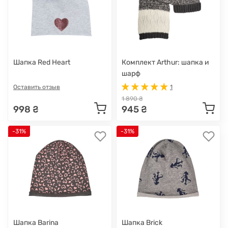
Шапка Red Heart
Комплект Arthur: шапка и
шарф
Оставить отзыв
1
1 890 ₴
998 ₴
945 ₴
-31%
-31%
Шапка Barina
Шапка Brick