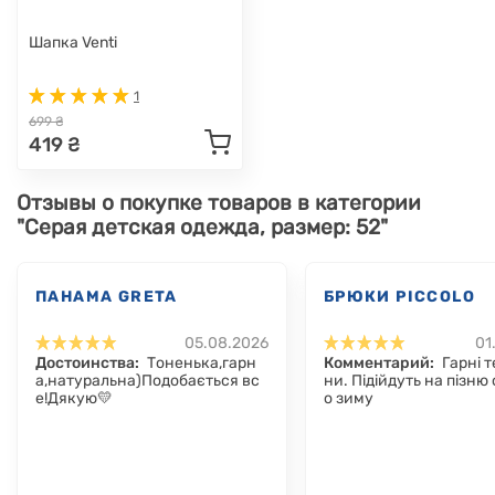
Шапка Venti
1
699 ₴
419 ₴
Отзывы о покупке товаров в категории
"Серая детская одежда, размер: 52"
ПАНАМА GRETA
БРЮКИ PICCOLO
05.08.2026
01
Достоинства:
Тоненька,гарн
Комментарий:
Гарні т
а,натуральна)Подобається вс
ни. Підійдуть на пізню 
е!Дякую💛
о зиму