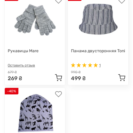
Рукавицы Mare
Панама двусторонняя Toni
Оставить отзыв
1
679 ₴
990 ₴
269 ₴
499 ₴
-40%