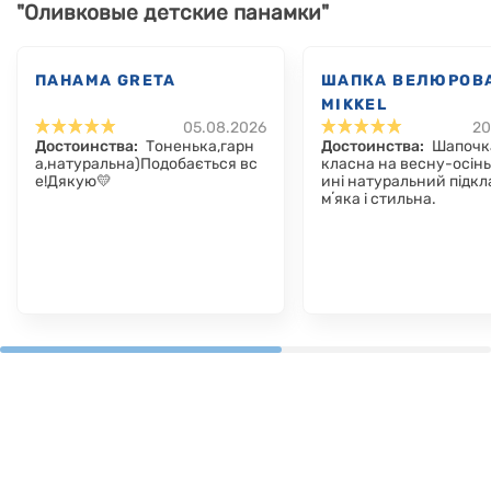
"Оливковые детские панамки"
ПАНАМА GRETA
ШАПКА ВЕЛЮРОВ
MIKKEL
05.08.2026
20
Достоинства:
Тоненька,гарн
Достоинства:
Шапочк
а,натуральна)Подобається вс
класна на весну-осін
е!Дякую💛
ині натуральний підкл
мʼяка і стильна.