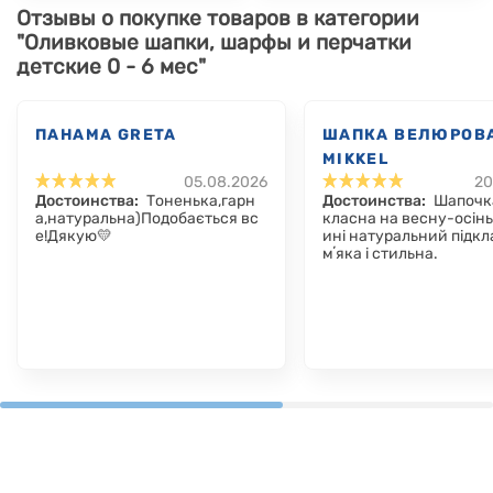
Отзывы о покупке товаров в категории
"Оливковые шапки, шарфы и перчатки
детские 0 - 6 мес"
ПАНАМА GRETA
ШАПКА ВЕЛЮРОВ
MIKKEL
05.08.2026
20
Достоинства:
Тоненька,гарн
Достоинства:
Шапочк
а,натуральна)Подобається вс
класна на весну-осін
е!Дякую💛
ині натуральний підкл
мʼяка і стильна.