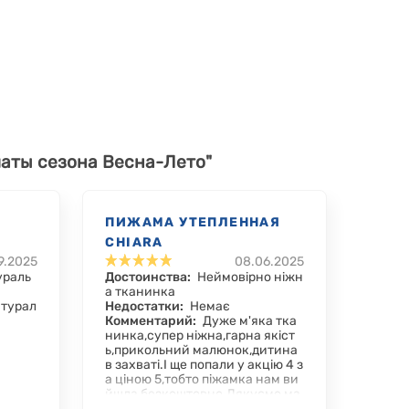
латы сезона Весна-Лето"
ПИЖАМА УТЕПЛЕННАЯ
CHIARA
9.2025
08.06.2025
ураль
Достоинства:
Неймовірно ніжн
а тканинка
атурал
Недостатки:
Немає
Комментарий:
Дуже м'яка тка
нинка,супер ніжна,гарна якіст
ь,прикольний малюнок,дитина
в захваті.І ще попали у акцію 4 з
а ціною 5,тобто піжамка нам ви
йшла безкоштовно.Дякуємо ма
газину за такі приємні сюрприз