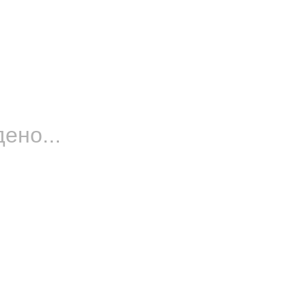
ено...