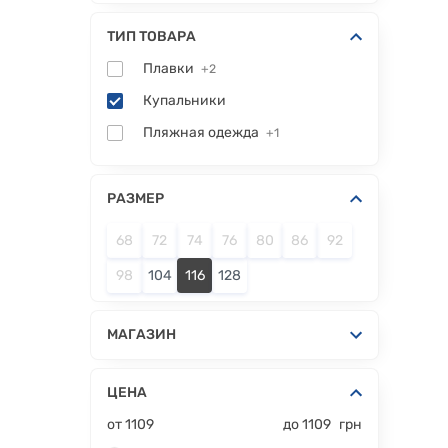
ТИП ТОВАРА
Плавки
+2
Купальники
Пляжная одежда
+1
РАЗМЕР
68
72
74
76
80
86
92
98
104
116
128
МАГАЗИН
ЦЕНА
от
1109
до
1109
грн