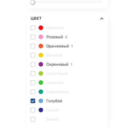
ЦВЕТ
Красный
Розовый
2
Оранжевый
1
Желтый
Сиреневый
1
Салатовый
Зеленый
Бирюзовый
Голубой
Синий
Белый