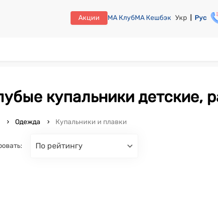
Акции
МА Клуб
МА Кешбэк
Укр
Рус
олубые купальники детские, р
o
Одежда
Купальники и плавки
по рейтингу
ровать: