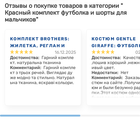
Отзывы о покупке товаров в категории "
Красный комплект футболка и шорты для
мальчиков"
КОМПЛЕКТ BROTHERS:
КОСТЮМ GENTLE
ЖИЛЕТКА, РЕГЛАН И
GIRAFFE: ФУТБОЛ
16.12.2025
02
БРЮКИ
ШОРТЫ
Достоинства:
Гарний компле
Достоинства:
Качеств
кт. натуральна тканина
,пошив хороший ,нежн
Комментарий:
Гарний компле
ивый цвет.
кт з трьох речей. Виглядає ду
Недостатки:
Нет
же модно та стильно. Натурал
Комментарий:
Заказы
ьна тканина, яскраві кольори.
стюм на сайте .Получ
юм и были безумно ра
пки.Этот костюм одно
будет одним из любим
кая и приятная ткань 
отлично для ребенка.
ы сзади очень удобно .