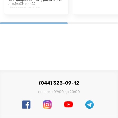
ань)👍Chicco😘
Недостатки:
Нет
Комментарий:
CGICCO- ты ни
когда не подводил❤️❤️❤️😘
(044) 323-09-12
пн-вс: с 09:00 до 20:00