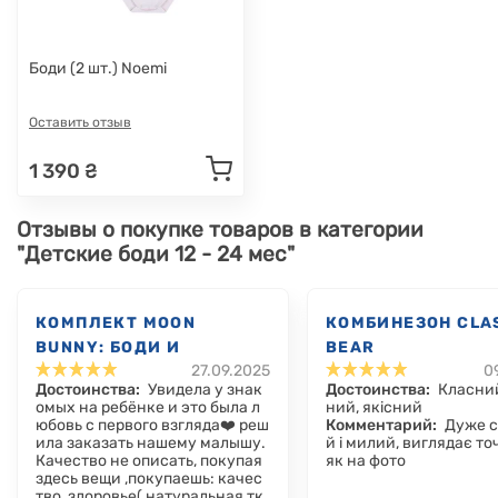
Боди (2 шт.) Noemi
Оставить отзыв
1 390 ₴
Отзывы о покупке товаров в категории
"Детские боди 12 - 24 мес"
КОМПЛЕКТ MOON
КОМБИНЕЗОН CLA
BUNNY: БОДИ И
BEAR
27.09.2025
0
ВЕЛЮРОВЫЙ
Достоинства:
Увидела у знак
Достоинства:
Класний
ПОЛУКОМБИНЕЗОН
омых на ребёнке и это была л
ний, якісний
юбовь с первого взгляда❤️ реш
Комментарий:
Дуже 
ила заказать нашему малышу.
й і милий, виглядає то
Качество не описать, покупая
як на фото
здесь вещи ,покупаешь: качес
тво, здоровье( натуральная тк