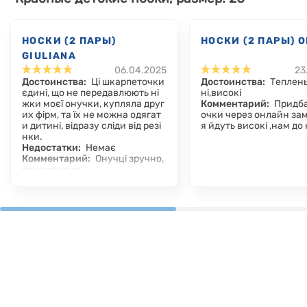
НОСКИ (2 ПАРЫ)
НОСКИ (2 ПАРЫ) 
GIULIANA
06.04.2025
23
Достоинства:
Ці шкарпеточки
Достоинства:
Теплень
єдині, що не передавлюють ні
ні,високі
жки моєї онучки, купляла друг
Комментарий:
Придба
их фірм, та їх не можна одягат
очки через онлайн за
и дитині, відразу сліди від резі
я йдуть високі ,нам до
нки.
Недостатки:
Немає
Комментарий:
Онучці зручно,
рекомендую.