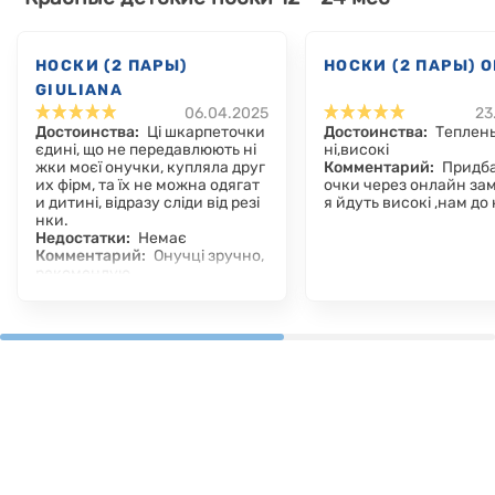
НОСКИ (2 ПАРЫ)
НОСКИ (2 ПАРЫ) 
GIULIANA
06.04.2025
23
Достоинства:
Ці шкарпеточки
Достоинства:
Теплень
єдині, що не передавлюють ні
ні,високі
жки моєї онучки, купляла друг
Комментарий:
Придба
их фірм, та їх не можна одягат
очки через онлайн за
и дитині, відразу сліди від резі
я йдуть високі ,нам до
нки.
Недостатки:
Немає
Комментарий:
Онучці зручно,
рекомендую.