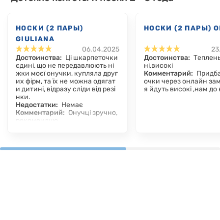
НОСКИ (2 ПАРЫ)
НОСКИ (2 ПАРЫ) 
GIULIANA
06.04.2025
23
Достоинства:
Ці шкарпеточки
Достоинства:
Теплень
єдині, що не передавлюють ні
ні,високі
жки моєї онучки, купляла друг
Комментарий:
Придба
их фірм, та їх не можна одягат
очки через онлайн за
и дитині, відразу сліди від резі
я йдуть високі ,нам до
нки.
Недостатки:
Немає
Комментарий:
Онучці зручно,
рекомендую.