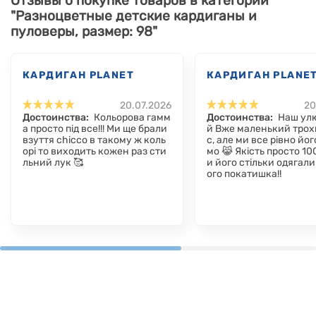
Отзывы о покупке товаров в категории
"Разноцветные детские кардиганы и
пуловеры, размер: 98"
КАРДИГАН PLANET
КАРДИГАН PLANE
20.07.2026
20
Достоинства:
Кольорова гамм
Достоинства:
Наш ул
а просто під все!!! Ми ще брали
й Вже маленький трох
взуття chicco в такому ж коль
с, але ми все рівно йог
орі то виходить кожен раз сти
мо 😹 Якість просто 100
льний лук 🥰
и його стільки одягали 
ого покатишка!!