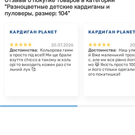
Отзывы о покупке товаров в категории
"Разноцветные детские кардиганы и
пуловеры, размер: 104"
КАРДИГАН PLANET
КАРДИГАН PLANE
20.07.2026
20
Достоинства:
Кольорова гамм
Достоинства:
Наш ул
а просто під все!!! Ми ще брали
й Вже маленький трох
взуття chicco в такому ж коль
с, але ми все рівно йог
орі то виходить кожен раз сти
мо 😹 Якість просто 100
льний лук 🥰
и його стільки одягали 
ого покатишка!!