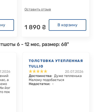
Оставить отзыв
ину
В корзину
1 890 ₴
шоты 6 - 12 мес, размер: 68"
ТОЛСТОВКА УТЕПЛЕННАЯ
TULLIO
7.2026
20.07.2026
лений
Достоинства:
Дуже тепленька
ас, а
Малому подобається
аємо
Недостатки:
-
 Ми йог
ого пок