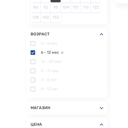
86
92
98
104
110
116
122
128
140
152
ВОЗРАСТ
0 - 6 мес
6 - 12 мес
6
12 - 24 мес
2 - 3 года
3 - 8 лет
9 - 12 лет
МАГАЗИН
ЦЕНА