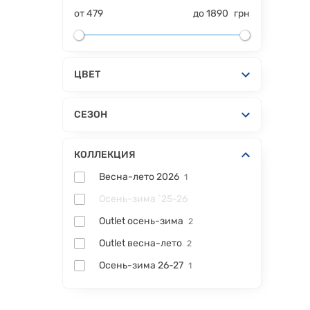
от
479
до
1890
грн
ЦВЕТ
СЕЗОН
КОЛЛЕКЦИЯ
Весна-лето 2026
1
Осень-зима `25-26
Outlet осень-зима
2
Outlet весна-лето
2
Осень-зима 26-27
1