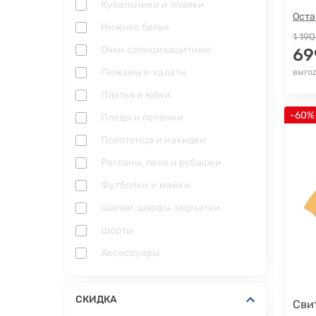
Купальники и плавки
Оста
Нижнее белье
1 190
Очки солнцезащитные
69
Пижамы и халаты
выгод
Платья и юбки
-60%
Пледы и пеленки
Полотенца и накидки
Регланы, поло и рубашки
Футболки и майки
Шапки, шарфы, перчатки
Шорты
Аксессуары
СКИДКА
Сви