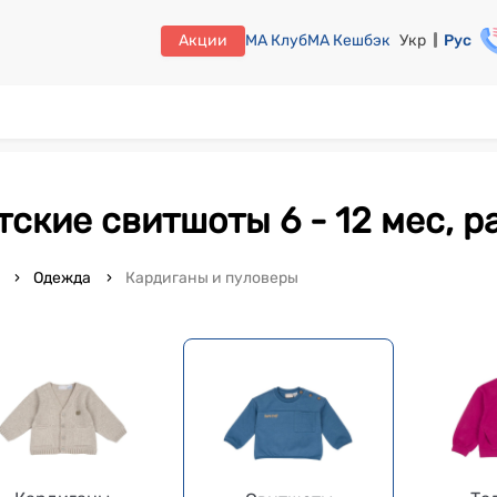
Акции
МА Клуб
МА Кешбэк
Укр
Рус
етские свитшоты 6 - 12 мес, р
o
Одежда
Кардиганы и пуловеры