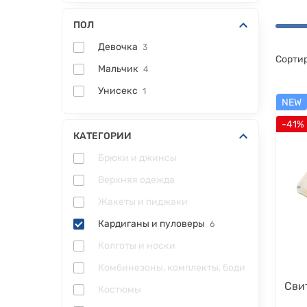
ПОЛ
Девочка
3
Сортир
Мальчик
4
Унисекс
1
NEW
-41%
КАТЕГОРИИ
Брюки и джинсы
Верхняя одежда
Жакеты и пиджаки
Кардиганы и пуловеры
6
Колготы и носки
Комбинезоны, комплекты, боди
Свит
Костюмы