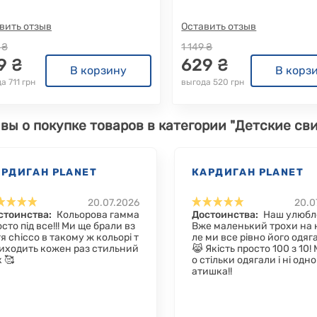
вить отзыв
Оставить отзыв
 ₴
1 149 ₴
9 ₴
629 ₴
В корзину
В корз
а 711 грн
выгода 520 грн
вы о покупке товаров в категории "Детские свит
АРДИГАН PLANET
КАРДИГАН PLANET
20.07.2026
20.0
стоинства:
Кольорова гамма
Достоинства:
Наш улюб
сто під все!!! Ми ще брали вз
Вже маленький трохи на н
я chicco в такому ж кольорі т
ле ми все рівно його одяг
виходить кожен раз стильний
😹 Якість просто 100 з 10!
 🥰
о стільки одягали і ні одн
атишка!!