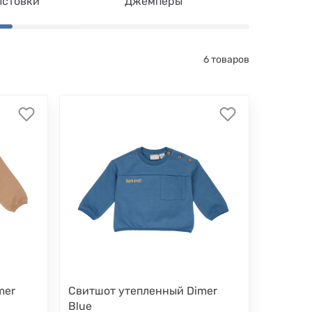
лстовки
Джемперы
Худи
6 товаров
mer
Свитшот утепленный Dimer
Blue