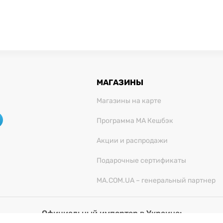
МАГАЗИНЫ
Магазины на карте
Программа МА Кешбэк
Акции и распродажи
Подарочные сертификаты
MA.COM.UA – генеральный партнер
Официальный импортер в Украине:
О "Миллениум Трейд", 03680, г. Киев, ул. Физкультуры,