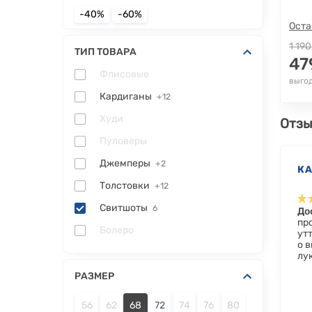
-40%
-60%
Оста
1 190
ТИП ТОВАРА
47
Флисовые
выгод
Кардиганы
+12
Худи
Отзы
Пуловеры
Джемперы
+2
К
Толстовки
+12
Свитшоты
6
До
про
Болеро
утт
о 
лук
РАЗМЕР
56
62
68
72
74
76
80