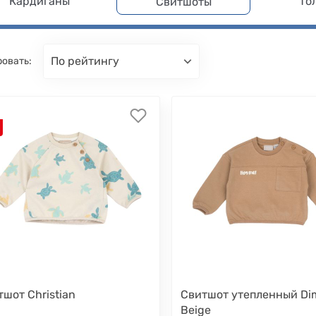
Кардиганы
То
Свитшоты
по рейтингу
овать:
шот Christian
Свитшот утепленный Di
Beige