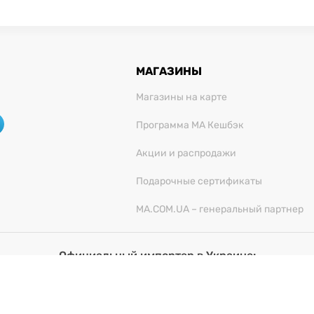
МАГАЗИНЫ
Магазины на карте
Программа МА Кешбэк
Акции и распродажи
Подарочные сертификаты
MA.COM.UA – генеральный партнер
Официальный импортер в Украине:
О "Миллениум Трейд", 03680, г. Киев, ул. Физкультуры,
5:52:20 PM