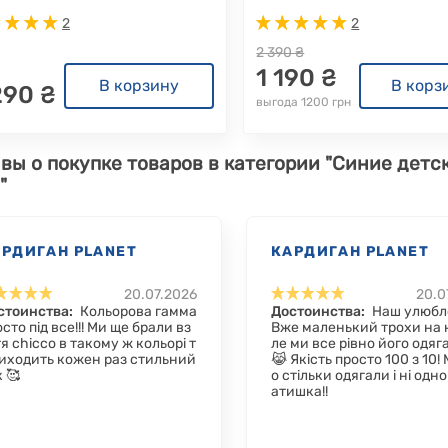
2
2
2 390 ₴
1 190 ₴
В корзину
В корз
290 ₴
выгода 1200 грн
вы о покупке товаров в категории "Синие детс
"
АРДИГАН PLANET
КАРДИГАН PLANET
20.07.2026
20.0
стоинства:
Кольорова гамма
Достоинства:
Наш улюб
сто під все!!! Ми ще брали вз
Вже маленький трохи на н
я chicco в такому ж кольорі т
ле ми все рівно його одяг
виходить кожен раз стильний
😹 Якість просто 100 з 10!
 🥰
о стільки одягали і ні одн
атишка!!