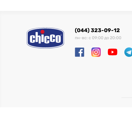
(044) 323-09-12
пн-вс: с 09:00 до 20:00
ОО
Branch master, version d7dadc7 at 6/18/2026, 
ENV production