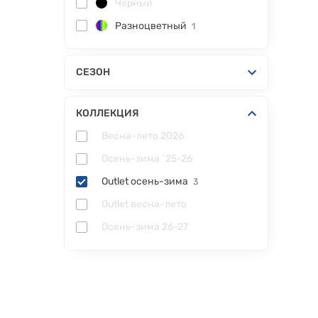
Черный
Разноцветный
1
СЕЗОН
КОЛЛЕКЦИЯ
Весна-лето 2026
Осень-зима `25-26
Outlet осень-зима
3
Outlet весна-лето
Осень-зима 26-27