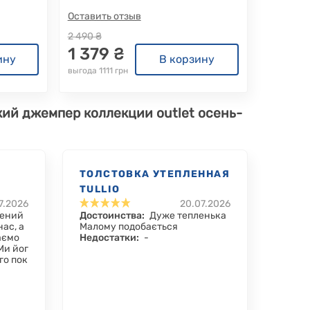
Оставить отзыв
2 490 ₴
1 379 ₴
ину
В корзину
выгода 1111 грн
кий джемпер коллекции outlet осень-
ТОЛСТОВКА УТЕПЛЕННАЯ
TULLIO
7.2026
20.07.2026
лений
Достоинства:
Дуже тепленька
ас, а
Малому подобається
аємо
Недостатки:
-
 Ми йог
ого пок