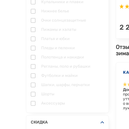
Купальники и плавки
Нижнее белье
Очки солнцезащитные
2 
Пижамы и халаты
Платья и юбки
Отзы
Пледы и пеленки
зима
Полотенца и накидки
Регланы, поло и рубашки
К
Футболки и майки
Шапки, шарфы, перчатки
До
Шорты
про
утт
Аксессуары
о 
лук
СКИДКА