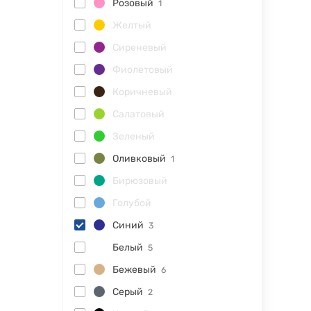
Розовый
1
Желтый
Сиреневый
Фиолетовый
Коричневый
Салатовый
Зеленый
Оливковый
1
Бирюзовый
Голубой
Синий
3
Белый
5
Бежевый
6
Серый
2