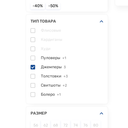
-40%
-50%
ТИП ТОВАРА
Флисовые
Кардиганы
Худи
Пуловеры
+1
Джемперы
3
Толстовки
+3
Свитшоты
+2
Болеро
+1
РАЗМЕР
56
62
68
72
74
76
80