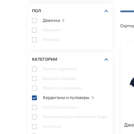
ПОЛ
Девочка
3
Сортир
Мальчик
Унисекс
КАТЕГОРИИ
Брюки и джинсы
Верхняя одежда
Жакеты и пиджаки
Кардиганы и пуловеры
3
Колготы и носки
Комбинезоны, комплекты, боди
Дже
Костюмы