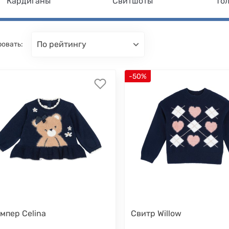
Кардиганы
Свитшоты
То
по рейтингу
овать:
-50%
мпер Celina
Свитр Willow