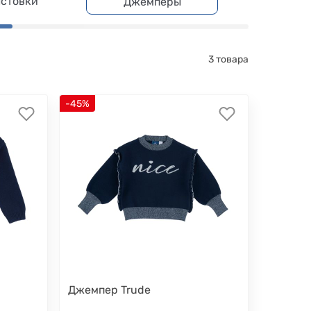
лстовки
Худи
Джемперы
3 товара
-45%
Джемпер Trude