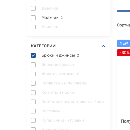
Девочка
Мальчик
2
Сорти
Унисекс
NEW
КАТЕГОРИИ
-30%
Брюки и джинсы
2
Верхняя одежда
Жакеты и пиджаки
Кардиганы и пуловеры
Колготы и носки
Комбинезоны, комплекты, боди
Костюмы
Купальники и плавки
Пол
Нижнее белье