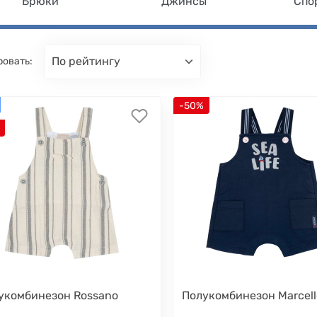
Брюки
Джинсы
Спо
по рейтингу
ровать:
-50%
укомбинезон Rossano
Полукомбинезон Marcell