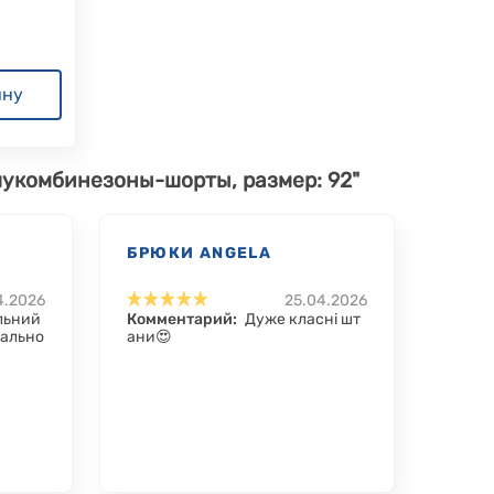
ину
лукомбинезоны-шорты, размер: 92"
БРЮКИ ANGELA
4.2026
25.04.2026
льний
Комментарий:
Дуже класні шт
еально
ани😍