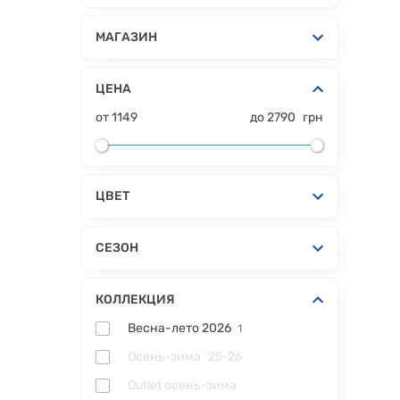
МАГАЗИН
ЦЕНА
от
1149
до
2790
грн
ЦВЕТ
СЕЗОН
КОЛЛЕКЦИЯ
Весна-лето 2026
1
Осень-зима `25-26
Outlet осень-зима