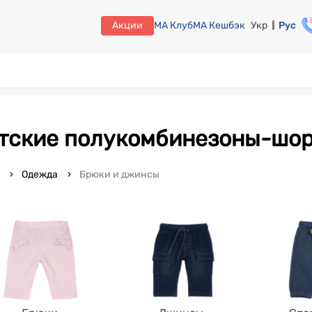
Акции
МА Клуб
МА Кешбэк
Укр
Рус
етские полукомбинезоны-шор
o
Одежда
Брюки и джинсы