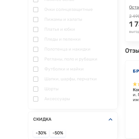
Оста
Очки солнцезащитные
2 49
Пижамы и халаты
1 
Платья и юбки
выгод
Пледы и пеленки
Полотенца и накидки
Отзы
Регланы, поло и рубашки
Футболки и майки
Б
Шапки, шарфы, перчатки
Шорты
Ко
и.
Аксессуары
им
СКИДКА
-30%
-50%