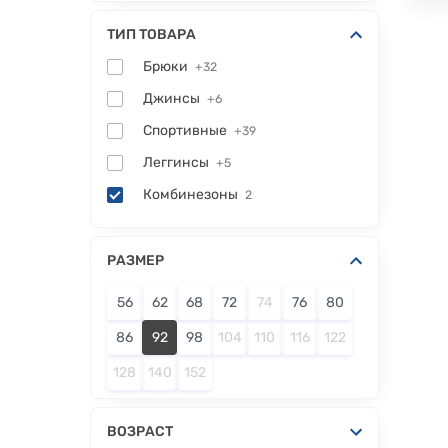
ТИП ТОВАРА
Брюки
+32
Джинсы
+6
Спортивные
+39
Леггинсы
+5
Комбинезоны
2
РАЗМЕР
56
62
68
72
74
76
80
86
92
98
104
110
116
122
128
140
152
ВОЗРАСТ