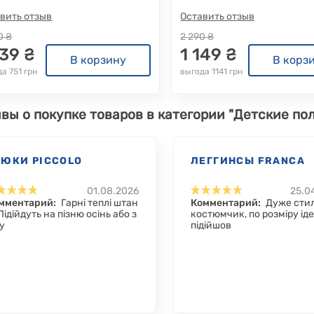
вить отзыв
Оставить отзыв
0 ₴
2 290 ₴
739 ₴
1 149 ₴
В корзину
В корз
а 751 грн
выгода 1141 грн
вы о покупке товаров в категории "Детские по
РЮКИ PICCOLO
ЛЕГГИНСЫ FRANCA
01.08.2026
25.0
мментарий:
Гарні теплі штан
Комментарий:
Дуже сти
 Підійдуть на пізню осінь або з
костюмчик, по розміру ід
у
підійшов