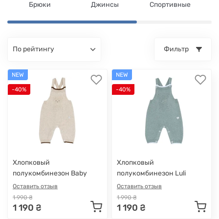
Брюки
Джинсы
Спортивные
по рейтингу
Фильтр
NEW
NEW
-40%
-40%
Хлопковый
Хлопковый
полукомбинезон Baby
полукомбинезон Luli
Cloud
Оставить отзыв
Оставить отзыв
1 990 ₴
1 990 ₴
1 190 ₴
1 190 ₴