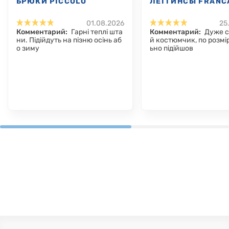
БРЮКИ PICCOLO
ЛЕГГИНСЫ FRANC
01.08.2026
25
Комментарий:
Гарні теплі шта
Комментарий:
Дуже 
ни. Підійдуть на пізню осінь аб
й костюмчик, по розмір
о зиму
ьно підійшов