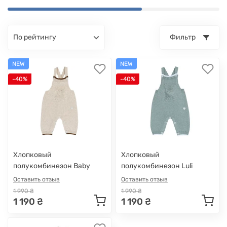
по рейтингу
Фильтр
NEW
NEW
-40%
-40%
Хлопковый
Хлопковый
полукомбинезон Baby
полукомбинезон Luli
Cloud
Оставить отзыв
Оставить отзыв
1 990 ₴
1 990 ₴
1 190 ₴
1 190 ₴