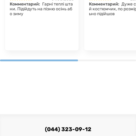
Комментарий:
Гарні теплі шта
Комментарий:
Дуже 
ни. Підійдуть на пізню осінь аб
й костюмчик, по розмір
о зиму
ьно підійшов
(044) 323-09-12