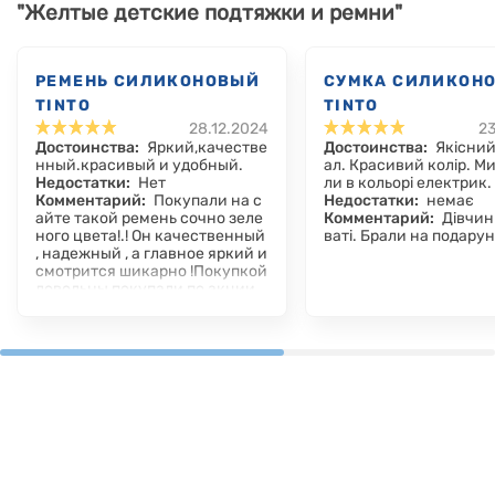
"Желтые детские подтяжки и ремни"
РЕМЕНЬ СИЛИКОНОВЫЙ
СУМКА СИЛИКОН
TINTO
TINTO
28.12.2024
23
Достоинства:
Яркий,качестве
Достоинства:
Якісний
нный.красивый и удобный.
ал. Красивий колір. М
Недостатки:
Нет
ли в кольорі електрик.
Комментарий:
Покупали на с
Недостатки:
немає
айте такой ремень сочно зеле
Комментарий:
Дівчин
ного цвета!.! Он качественный
ваті. Брали на подарун
, надежный , а главное яркий и
смотрится шикарно !Покупкой
довольны покупали по акции.
Супер.