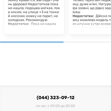
бенку нравится, выглядят оче
тильні, гарно виглядаю
нь здорово! Недостатков пока
жці, дуже мʼякі. Натур
не нашла, подошва мягкая, пок
іра ззовні, що рідко за
а носим, на улице +3 на тонки
інеш
й носочек ножку не парит, не
Недостатки:
Дійсно п
холодная. Рекомендую
жку можливо модель т
Недостатки:
Пока не нашла
ез штучне хутро всеред
му черевики наступно
ну придбаю інші, але ві
не планую відмовляти
(044) 323-09-12
пн-вс: с 09:00 до 20:00