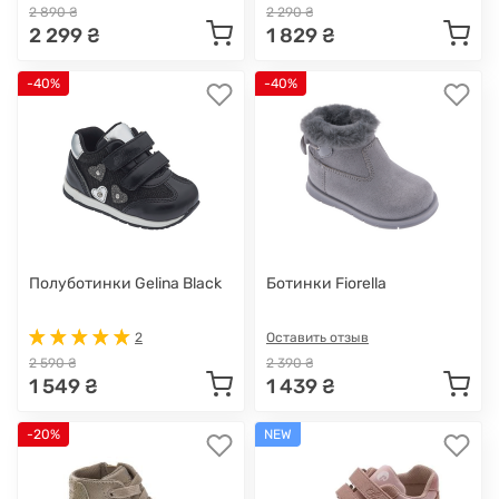
2 890 ₴
2 290 ₴
2 299 ₴
1 829 ₴
-40%
-40%
Полуботинки Gelina Black
Ботинки Fiorella
2
Оставить отзыв
2 590 ₴
2 390 ₴
1 549 ₴
1 439 ₴
-20%
NEW