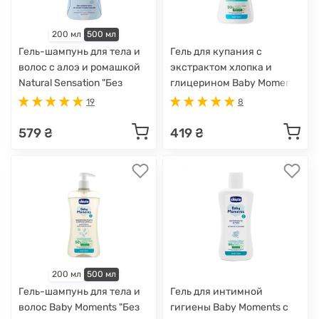
200 мл
500 мл
Гель-шампунь для тела и
Гель для купания с
волос с алоэ и ромашкой
экстрактом хлопка и
Natural Sensation "Без
глицерином Baby Moments
слез", 500 мл
"Без слез", 500 мл
19
8
579 ₴
419 ₴
200 мл
500 мл
Гель-шампунь для тела и
Гель для интимной
волос Baby Moments "Без
гигиены Baby Moments с