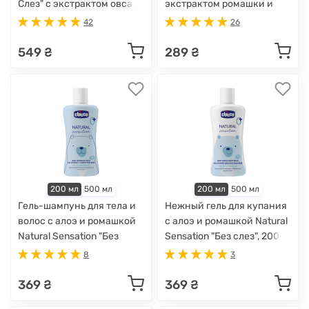
Слез" с экстрактом овса,
экстрактом ромашки и
500 мл
календулы, 200 мл
42
26
549 ₴
289 ₴
200 мл
500 мл
200 мл
500 мл
Гель-шампунь для тела и
Нежный гель для купания
волос с алоэ и ромашкой
с алоэ и ромашкой Natural
Natural Sensation "Без
Sensation "Без слез", 200
слез", 200 мл
мл
8
3
369 ₴
369 ₴