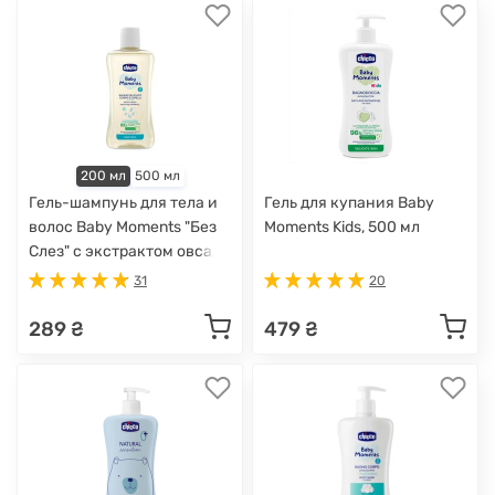
200 мл
500 мл
Гель-шампунь для тела и
Гель для купания Baby
волос Baby Moments "Без
Moments Kids, 500 мл
Слез" с экстрактом овса,
200 мл
31
20
289 ₴
479 ₴