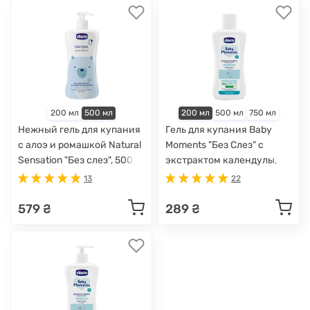
200 мл
500 мл
200 мл
500 мл
750 мл
Нежный гель для купания
Гель для купания Baby
с алоэ и ромашкой Natural
Moments "Без Слез" с
Sensation "Без слез", 500
экстрактом календулы,
мл
200 мл
13
22
579 ₴
289 ₴