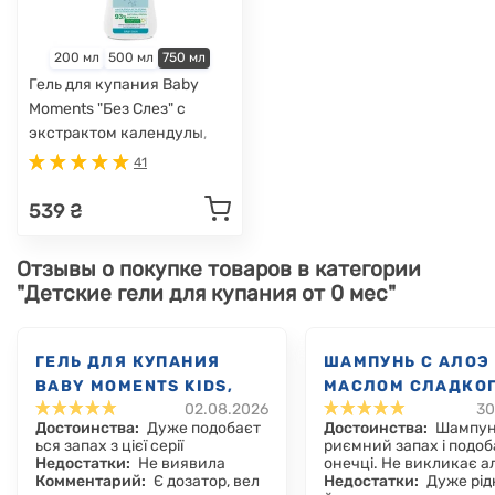
200 мл
500 мл
750 мл
Гель для купания Baby
Moments "Без Слез" с
экстрактом календулы,
750 мл
41
539 ₴
Отзывы о покупке товаров в категории
"Детские гели для купания от 0 мес"
ГЕЛЬ ДЛЯ КУПАНИЯ
ШАМПУНЬ С АЛОЭ
BABY MOMENTS KIDS,
МАСЛОМ СЛАДКО
02.08.2026
30
500 МЛ
МИНДАЛЯ NATURA
Достоинства:
Дуже подобаєт
Достоинства:
Шампун
SENSATION "БЕЗ С
ься запах з цієї серії
риємний запах і подоб
500 МЛ
Недостатки:
Не виявила
онечці. Не викликає ал
Комментарий:
Є дозатор, вел
Недостатки:
Дуже рід