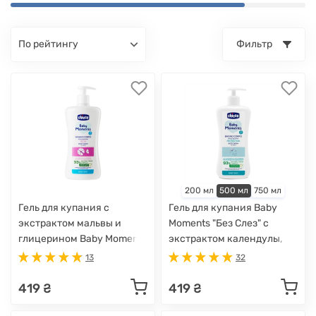
по рейтингу
Фильтр
200 мл
500 мл
750 мл
Гель для купания с
Гель для купания Baby
экстрактом мальвы и
Moments "Без Слез" с
глицерином Baby Moments
экстрактом календулы,
"Без слез", 500 мл
500 мл
13
32
419 ₴
419 ₴