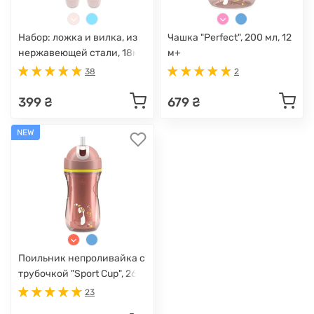
Набор: ложка и вилка, из
Чашка "Perfect", 200 мл, 12
нержавеющей стали, 18м+
м+
38
2
399 ₴
679 ₴
NEW
Поильник непроливайка с
трубочкой "Sport Cup", 266
мл, 14м+
23