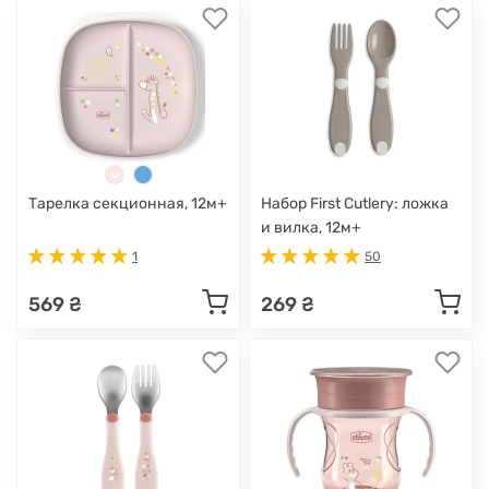
Тарелка секционная, 12м+
Набор First Cutlery: ложка
и вилка, 12м+
1
50
569 ₴
269 ₴