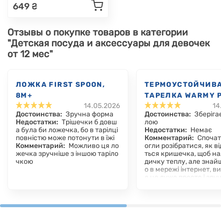
649 ₴
Отзывы о покупке товаров в категории
"Детская посуда и аксессуары для девочек
от 12 мес"
ЛОЖКА FIRST SPOON,
ТЕРМОУСТОЙЧИВ
8М+
ТАРЕЛКА WARMY P
14.05.2026
14
6М+
Достоинства:
Зручна форма
Достоинства:
Зберіга
Недостатки:
Трішечки б довш
лою
а була би ложечка, бо в тарілці
Недостатки:
Немає
повністю може потонути в їжі
Комментарий:
Спочат
Комментарий:
Можливо ця ло
огли розібратися, як в
жечка зручніше з іншою таріло
ться кришечка, щоб на
чкою
дичку теплу, але знай
о в мережі інтернет, в
я це дуже просто і зру