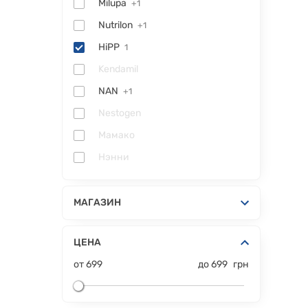
Milupa
+1
Nutrilon
+1
HiPP
1
Kendamil
NAN
+1
Nestogen
Мамако
Нэнни
МАГАЗИН
ЦЕНА
от
699
до
699
грн