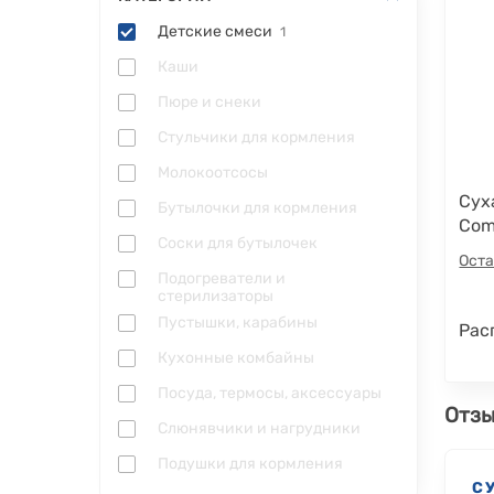
Детские смеси
1
Каши
Пюре и снеки
Стульчики для кормления
Молокоотсосы
Cух
Бутылочки для кормления
Comb
Соски для бутылочек
500
Оста
Подогреватели и
стерилизаторы
Пустышки, карабины
Рас
Кухонные комбайны
Посуда, термосы, аксессуары
Отзы
Слюнявчики и нагрудники
Подушки для кормления
С