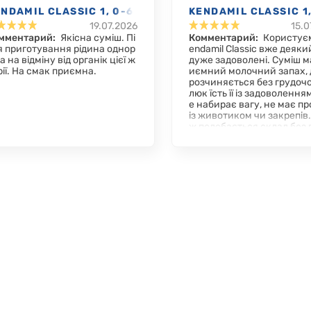
NDAMIL CLASSIC 1, 0-6
KENDAMIL CLASSIC 1,
19.07.2026
15.0
С., 800 Г
МЕС., 800 Г
мментарий:
Якісна суміш. Пі
Комментарий:
Користує
я приготування рідина однор
endamil Classic вже деякий
а на відміну від органік цієї ж
дуже задоволені. Суміш м
рії. На смак приємна.
иємний молочний запах, 
розчиняється без грудочо
люк їсть її із задоволення
е набирає вагу, не має п
із животиком чи закрепів.
ж подобається склад без
ової олії. Для нас це чудо
ріант, тому можемо сміли
омендувати!