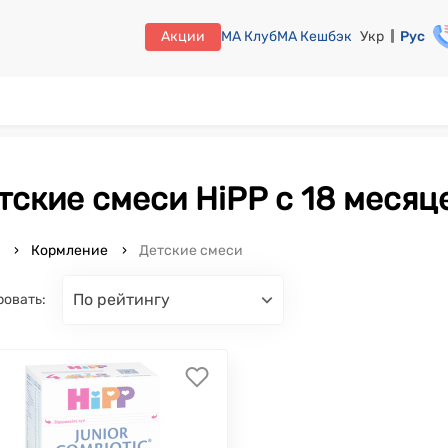
Акции
МА Клуб
МА Кешбэк
Укр
Рус
етские смеси HiPP с 18 месяц
o
Кормление
Детские смеси
по рейтингу
ровать: