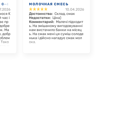
 0-6
МОЛОЧНАЯ СМЕСЬ
7.2026
10.04.2026
KENDAMIL ORGANIC 1, 0-6
мося K
Достоинства:
Склад, смак
МЕС., 800 Г
 час і
Недостатки:
Ціна)
ає пр
Комментарий:
Малечі підходит
добре
ь. На змішаному вигодовуванні
к. Ма
нам вистачило банки на місяц
м, добр
ь. На смак мені ця суміш солоде
роблем
нька і дійсно нагадує смак мол
 Тако
ока.
 пальм
вий ва
во рек