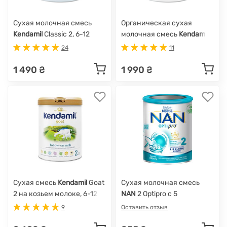
Сухая молочная смесь
Органическая сухая
Kendamil
Classic 2, 6-12
молочная смесь
Kendamil
мес., 800 г
Organic 2, 6-12 мес., 800 г
24
11
1 490 ₴
1 990 ₴
Сухая смесь
Kendamil
Goat
Сухая молочная смесь
2 на козьем молоке, 6-12
NAN
2 Optipro с 5
мес., 800 г
олигосахаридами, с 6
9
Оставить отзыв
мес., 800 г