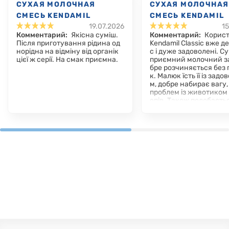
СУХАЯ МОЛОЧНАЯ
СУХАЯ МОЛОЧНАЯ
СМЕСЬ KENDAMIL
СМЕСЬ KENDAMIL
19.07.2026
15
CLASSIC 1, 0-6 МЕС.,
CLASSIC 1, 0-6 МЕ
Комментарий:
Якісна суміш.
Комментарий:
Корис
800 Г
800 Г
Після приготування рідина од
Kendamil Classic вже д
норідна на відміну від органік
с і дуже задоволені. С
цієї ж серії. На смак приємна.
приємний молочний за
бре розчиняється без 
к. Малюк їсть її із зад
м, добре набирає вагу,
проблем із животиком 
епів. Також подобаєть
без пальмової олії. Для
чудовий варіант, том
сміливо рекомендуват