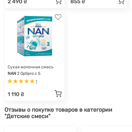
2 490 ₴
855 ₴
Сухая молочная смесь
NAN
2 Optipro с 5
олигосахаридами, с 6
1
мес., 1 кг
1 110 ₴
Отзывы о покупке товаров в категории
"Детские смеси"