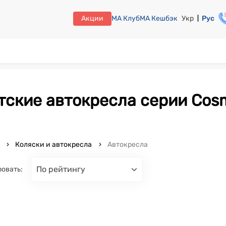
Акции
МА Клуб
МА Кешбэк
Укр
Рус
o
Коляски и автокресла
Автокресла
по рейтингу
овать: