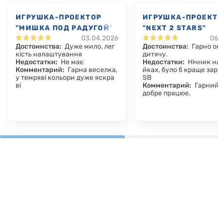
ИГРУШКА-ПРОЕКТОР
ИГРУШКА-ПРОЕКТ
"МИШКА ПОД РАДУГОЙ"
"NEXT 2 STARS"
03.04.2026
06
Достоинства:
Дуже мило, лег
Достоинства:
Гарно о
кість налаштування
дитячу.
Недостатки:
Не має
Недостатки:
Нічник н
Комментарий:
Гарна веселка,
йках, було б краще зар
у темряві кольори дуже яскра
SB
ві
Комментарий:
Гарний
добре працюе.