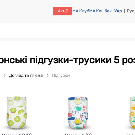
Акції
МА Клуб
МА Кешбек
Укр
Рус
понські підгузки-трусики 5 ро
o
Догляд та гігієна
Підгузки