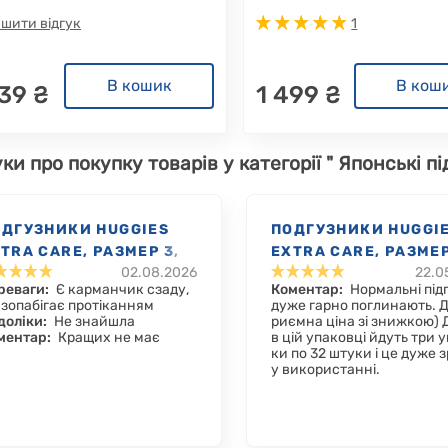
шити відгук
1
В кошик
В кош
739 ₴
1 499 ₴
уки про покупку товарів у категорії " Японські пі
ОДГУЗНИКИ HUGGIES
ПОДГУЗНИКИ HUGGI
TRA CARE, РАЗМЕР 3,
EXTRA CARE, РАЗМЕР
02.08.2026
22.0
10 КГ, 40 ШТ.
6-10 КГ, 96 ШТ.
реваги:
Є карманчик сзаду,
Коментар:
Нормальні під
 зопабігає протіканням
дуже гарно поглинають. 
доліки:
Не знайшла
риємна ціна зі знижкою) 
ментар:
Кращих не має
в цій упаковці йдуть три 
ки по 32 штуки і це дуже 
у використанні.