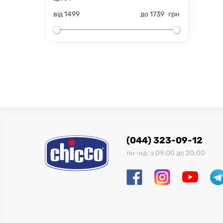
від
1499
до
1739
грн
(044) 323-09-12
пн-нд: з 09:00 до 20:00