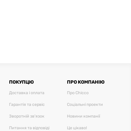
ПОКУПЦЮ
ПРО КОМПАНІЮ
Доставка і оплата
Про Chicco
Гарантія та сервіс
Соціальні проекти
Зворотній зв'язок
Новини компанії
Питання та відповіді
Це цікаво!