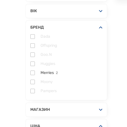
ВІК
БРЕНД
Dada
Offspring
Goo.N
Huggies
Merries
2
Moony
Pampers
МАГАЗИН
ЦІНА