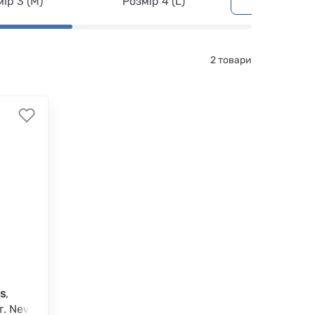
ір 3 (M)
Розмір 4 (L)
Розмір 5 
2 товари
es
,
шт. New