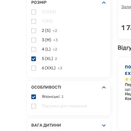
РОЗМІР
Зали
0 (SSS)
1 (SS)
1 
2 (S)
+2
3 (M)
+3
Відг
4 (L)
+2
5 (XL)
2
П
6 (XXL)
+3
EX
6-
Пе
ОСОБЛИВОСТІ
що
Не
Японські
2
Ко
Підгузки для плавання
ВАГА ДИТИНИ