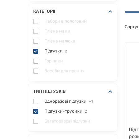
КАТЕГОРІЇ
Набори в пологовий
Сортув
Гігієна мами
Гігієна малюка
Підгузки
2
Горщики
Засоби для прання
ТИП ПІДГУЗКІВ
Одноразові підгузки
+1
Підгузки-трусики
2
Багаторазові підгузки
Під
розм