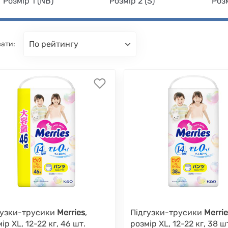
Розмір 1 (NB)
Розмір 2 (S)
Розм
по рейтингу
ати:
гузки-трусики
Merries
,
Підгузки-трусики
Merri
ір XL, 12-22 кг, 46 шт.
розмір XL, 12-22 кг, 38 