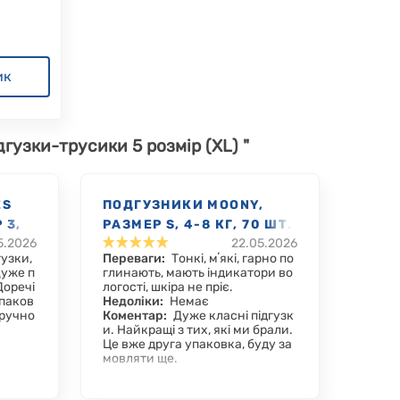
ик
дгузки-трусики 5 розмір (XL) "
ES
ПОДГУЗНИКИ MOONY,
 3,
РАЗМЕР S, 4-8 КГ, 70 ШТ.
5.2026
22.05.2026
гузки,
Переваги:
Тонкі, мʼякі, гарно по
Дуже п
глинають, мають індикатори во
Доречі
логості, шкіра не пріє.
упаков
Недоліки:
Немає
зручно
Коментар:
Дуже класні підгузк
и. Найкращі з тих, які ми брали.
Це вже друга упаковка, буду за
мовляти ще.