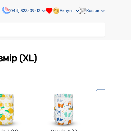
(044) 323-09-12
Акаунт
Кошик
змір (XL)