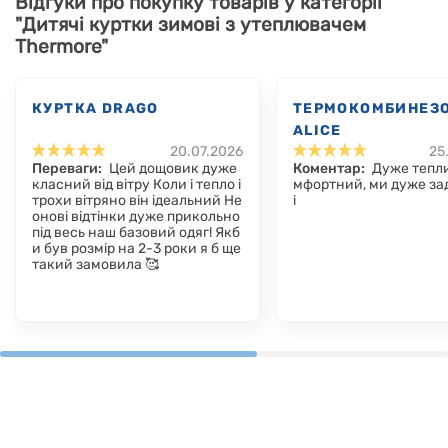
Відгуки про покупку товарів у категорії
"Дитячі куртки зимові з утеплювачем
Thermore"
КУРТКА DRAGO
ТЕРМОКОМБИНЕЗ
ALICE
20.07.2026
25
Переваги:
Цей дощовик дуже
Коментар:
Дуже тепли
класний від вітру Коли і тепло і
мфортний, ми дуже за
трохи вітряно він ідеальний Не
і
онові відтінки дуже прикольно
під весь наш базовий одяг! Якб
и був розмір на 2-3 роки я б ще
такий замовила 🥰