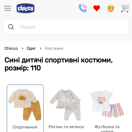
Chicco
Одяг
Костюми
Сині дитячі спортивні костюми,
розмір: 110
Реглан та легінси
Футболка та
Спортивний
шорти