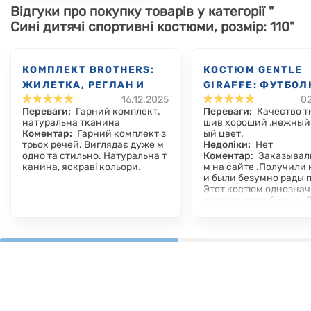
Відгуки про покупку товарів у категорії "
Сині дитячі спортивні костюми, розмір: 110"
КОМПЛЕКТ BROTHERS:
КОСТЮМ GENTLE
ЖИЛЕТКА, РЕГЛАН И
GIRAFFE: ФУТБОЛ
16.12.2025
02
БРЮКИ
ШОРТЫ
Переваги:
Гарний комплект.
Переваги:
Качество т
натуральна тканина
шив хороший ,нежный
Коментар:
Гарний комплект з
ый цвет.
трьох речей. Виглядає дуже м
Недоліки:
Нет
одно та стильно. Натуральна т
Коментар:
Заказывал
канина, яскраві кольори.
м на сайте .Получили
и были безумно рады 
Этот костюм однознач
т одним из любимых. 
приятная ткань на лет
но для ребенка.Пугов
и очень удобно .